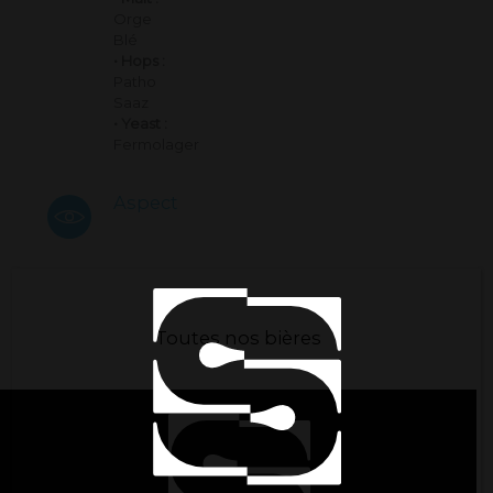
Orge
Blé
• Hops :
Patho
Saaz
• Yeast :
Fermolager
Aspect
Toutes nos bières