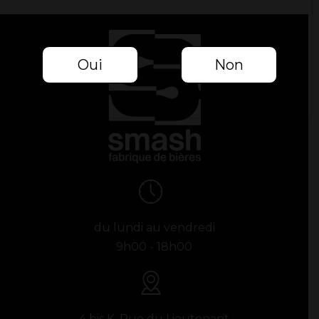
Oui
Non
du lundi au vendredi
9h00 - 18h00
4 bis K, Rue du Lieutenant