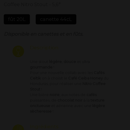
Coffee Nitro Stout - 5,6°
fût 20L
canette 44cL
Disponible en canettes et en fûts.
Description
Une stout
légère
,
douce
et ultra
gourmande
!
Pour une nouvelle collab avec les
Cafés
Celtik
on à choisit le
Café Ceiba Honey
du
Honduras, pour réaliser une
Nitro Coffee
Stout
!
Une bière
noire
, aux notes de
cafés
puissantes, de
chocolat noir
à la
texture
onctueuse
et aérienne avec une
légère
sècheresse
!
Ingrédients