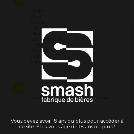
• Malts :
Orge
Avoine
Blé
• Hops :
East Kent Golding
• Yeast :
New England
• Other :
Café Ceiba Honey
Azote
Aspect
Noire, opaque, à la mousse couleur café
Vous devez avoir 18 ans ou plus pour accéder à
Toutes nos bières
ce site. Êtes-vous âgé de 18 ans ou plus?