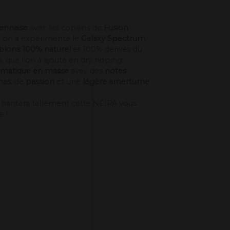
ennaise
avec les copains de
Fusion
b on a expérimenté le
Galaxy Spectrum
,
ublons 100% naturel
et 100% dérivés du
 que l’on à ajouté en dry hoping.
omatique en masse
avec des
notes
nas
, de
passion
et une
légère amertume
hantera tellement cette NEIPA vous
 !