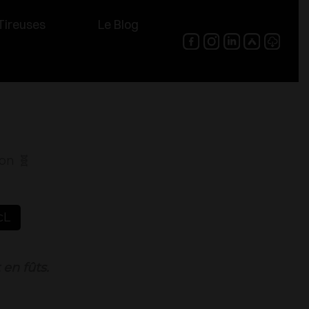
Tireuses
Le Blog
on 🧬
cL
en fûts.