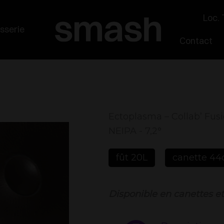
Loc. 
sserie
Contact
Ectoplasma – Collab’ Fusi
NEIPA - 7,2°
fût 20L
canette 44
Disponible en canettes et 