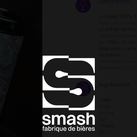
Description
La
collab 100% R
Pour cette colla
un
extrait de ho
houblon granulés,
De l’
hazy
, de l’
ar
d’agrumes
, d’
ana
herbacée
.
Le houblon vous 
restera en bouche
Ingrédients
• Malt :
Orge
Avoine
Blé
• Hops :
Bru-1