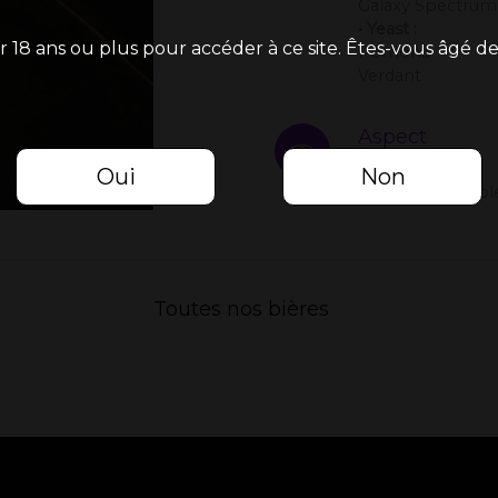
Galaxy Spectrum
• Yeast :
r 18 ans ou plus pour accéder à ce site. Êtes-vous âgé de
Pomona
Verdant
Aspect
Oui
Non
Blonde et troubl
Toutes nos bières