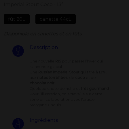
Imperial Stout Coco - 13°
fût 20L
canette 44cL
Disponible en canettes et en fûts.
Description
Une nouvelle
RIS
pour passer l’hiver qui
s’annonce glacial !
Une
Russian Imperial Stout
qui titre à 13%,
aux
notes torréfiées
, de
coco
et de
chocolat noir
.
Quelque chose de riche et
très gourmand
!
Pour l’illustration, on a travaillé sur cette
série en collaboration avec l’artiste
Morgane Chouin
Ingrédients