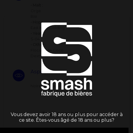
• Malt :
Orge
Blé
• Hops :
East Kent Golding
• Yeast :
S-04
• Other :
Flocons de Coco
Dextrose
Aspect
Noire et liquoreuse
Toutes nos bières
Vous devez avoir 18 ans ou plus pour accéder à
ce site. Êtes-vous âgé de 18 ans ou plus?