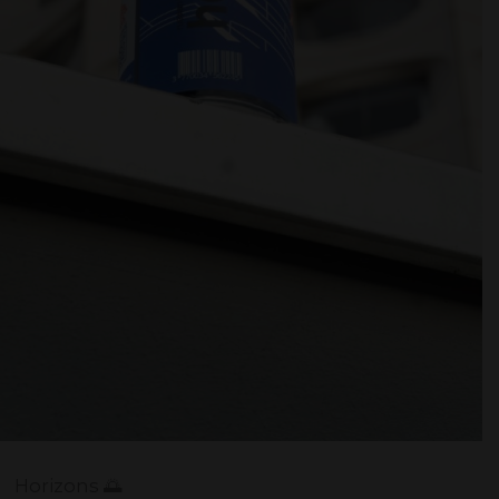
Horizons 🌅