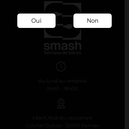
Oui
Non
du lundi au vendredi
9h00 - 18h00
4 bis K, Rue du Lieutenant
Colonel Dubois - 35000 Rennes