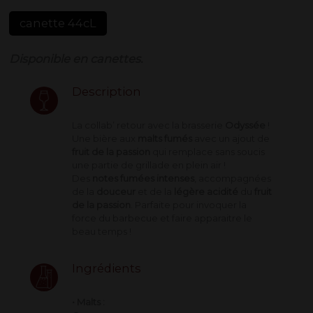
canette 44cL
Disponible en canettes.
Description
La collab’ retour avec la brasserie
Odyssée
!
Une bière aux
malts fumés
avec un ajout de
fruit de la passion
qui remplace sans soucis
une partie de grillade en plein air !
Des
notes fumées intenses
, accompagnées
de la
douceur
et de la
légère acidité
du
fruit
de la passion
. Parfaite pour invoquer la
force du barbecue et faire apparaitre le
beau temps !
Ingrédients
• Malts :