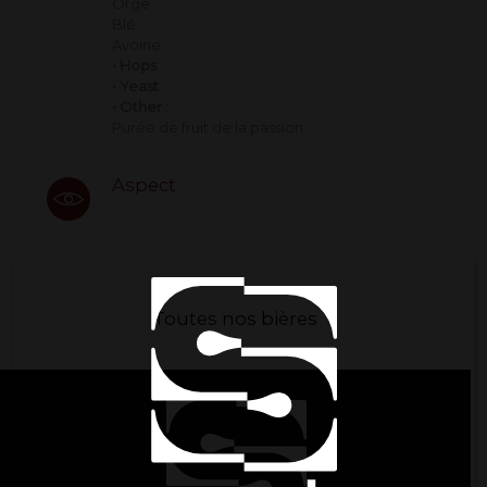
Orge
Blé
Avoine
• Hops
• Yeast
• Other :
Purée de fruit de la passion
Aspect
Toutes nos bières