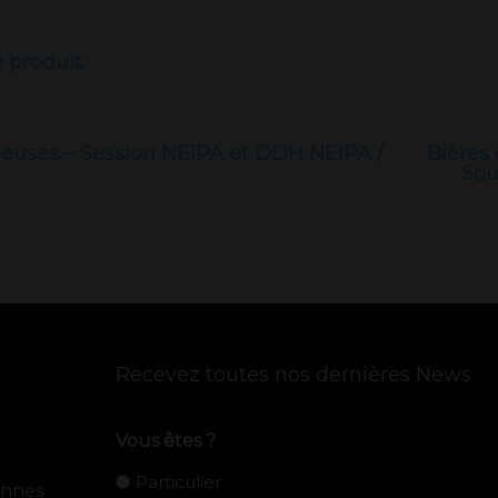
e produit.
ieuses – Session NEIPA et DDH NEIPA /
Bières
Sou
Recevez toutes nos dernières News
Vous êtes ?
Particulier
ennes