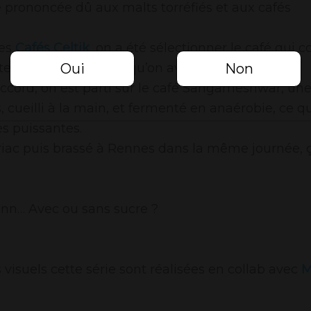
 prononcée dû aux malts torréfiés et aux cafés
les
Cafés Celtik
, on a été sélectionner le café qui c
te de dry stout léger qu’on avait en tête.
Oui
Non
ord, on est parti sur le café Sangameshwar, une
cueilli à la main, et fermenté en anaérobie, ce qu
es puissantes.
riac puis brassé à Rennes dans la même journée, ç
ann… Avec ou sans sucre ?
visuels cette série sont réalisées en collab avec
M