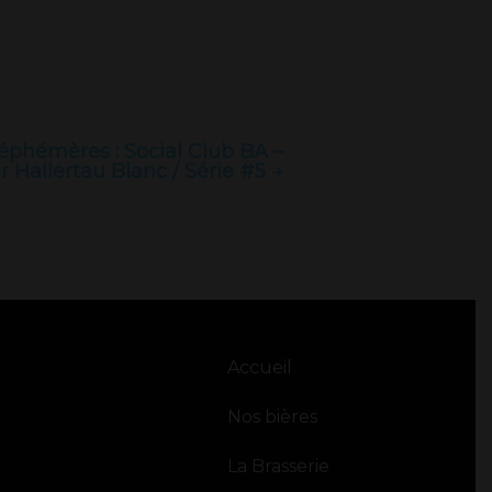
 éphémères : Social Club BA –
r Hallertau Blanc / Série #5 →
Accueil
Nos bières
La Brasserie