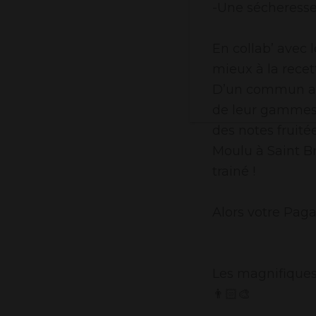
-Une sécheresse
En collab’ avec 
mieux à la recet
D’un commun acc
de leur gammes, 
des notes fruité
Moulu à Saint B
trainé !
Alors votre Pag
Les magnifiques 
👨🏻‍🎨