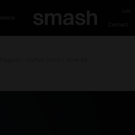
Loc. 
sserie
Contact
Pagann – Coffee Stout / Série #5