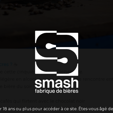
cres ?
☕️
de cette cinquième série d’éphémère.
 légère en alcool, qui est un peu une rencontre ent
 bière du soir !
afés qui flirtent avec le chocolat noir
dise et une belle amertume
r 18 ans ou plus pour accéder à ce site. Êtes-vous âgé de