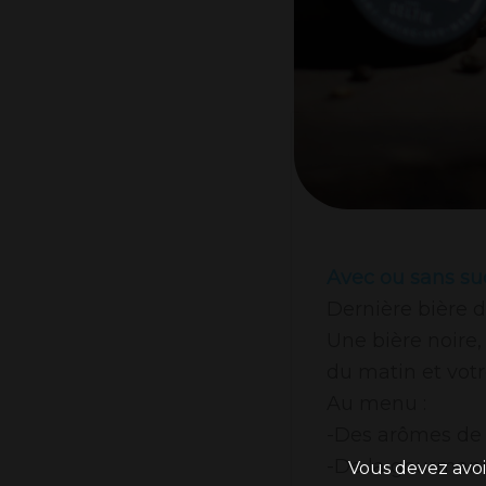
Avec ou sans su
Dernière bière 
Une bière noire,
du matin et votre
Au menu :
-Des arômes de c
-De la gourman
Vous devez avoi