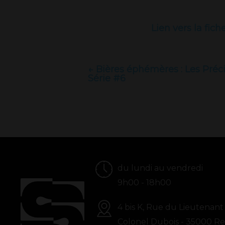
Lien vers la fich
← Bières éphémères : Les Préc
Série #6
du lundi au vendredi
9h00 - 18h00
4 bis K, Rue du Lieutenant
Colonel Dubois - 35000 R